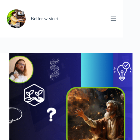
Przejdź
do
treści
Belfer w sieci